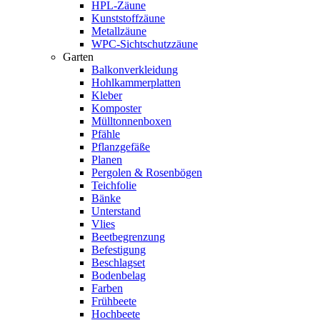
HPL-Zäune
Kunststoffzäune
Metallzäune
WPC-Sichtschutzzäune
Garten
Balkonverkleidung
Hohlkammerplatten
Kleber
Komposter
Mülltonnenboxen
Pfähle
Pflanzgefäße
Planen
Pergolen & Rosenbögen
Teichfolie
Bänke
Unterstand
Vlies
Beetbegrenzung
Befestigung
Beschlagset
Bodenbelag
Farben
Frühbeete
Hochbeete