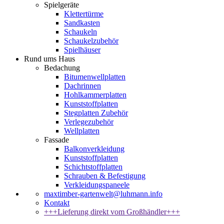
Spielgeräte
Klettertürme
Sandkasten
Schaukeln
Schaukelzubehör
Spielhäuser
Rund ums Haus
Bedachung
Bitumenwellplatten
Dachrinnen
Hohlkammerplatten
Kunststoffplatten
Stegplatten Zubehör
Verlegezubehör
Wellplatten
Fassade
Balkonverkleidung
Kunststoffplatten
Schichtstoffplatten
Schrauben & Befestigung
Verkleidungspaneele
maxtimber-gartenwelt@luhmann.info
Kontakt
+++Lieferung direkt vom Großhändler+++