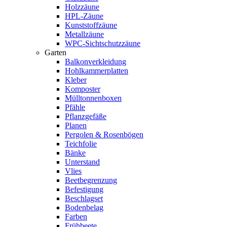
Holzzäune
HPL-Zäune
Kunststoffzäune
Metallzäune
WPC-Sichtschutzzäune
Garten
Balkonverkleidung
Hohlkammerplatten
Kleber
Komposter
Mülltonnenboxen
Pfähle
Pflanzgefäße
Planen
Pergolen & Rosenbögen
Teichfolie
Bänke
Unterstand
Vlies
Beetbegrenzung
Befestigung
Beschlagset
Bodenbelag
Farben
Frühbeete