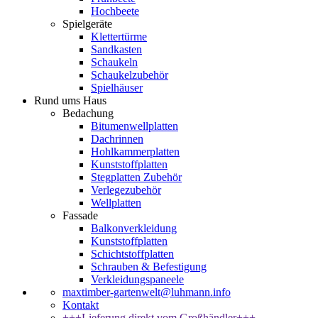
Hochbeete
Spielgeräte
Klettertürme
Sandkasten
Schaukeln
Schaukelzubehör
Spielhäuser
Rund ums Haus
Bedachung
Bitumenwellplatten
Dachrinnen
Hohlkammerplatten
Kunststoffplatten
Stegplatten Zubehör
Verlegezubehör
Wellplatten
Fassade
Balkonverkleidung
Kunststoffplatten
Schichtstoffplatten
Schrauben & Befestigung
Verkleidungspaneele
maxtimber-gartenwelt@luhmann.info
Kontakt
+++Lieferung direkt vom Großhändler+++