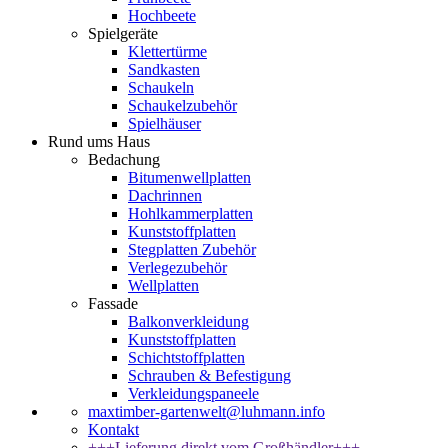
Hochbeete
Spielgeräte
Klettertürme
Sandkasten
Schaukeln
Schaukelzubehör
Spielhäuser
Rund ums Haus
Bedachung
Bitumenwellplatten
Dachrinnen
Hohlkammerplatten
Kunststoffplatten
Stegplatten Zubehör
Verlegezubehör
Wellplatten
Fassade
Balkonverkleidung
Kunststoffplatten
Schichtstoffplatten
Schrauben & Befestigung
Verkleidungspaneele
maxtimber-gartenwelt@luhmann.info
Kontakt
+++Lieferung direkt vom Großhändler+++