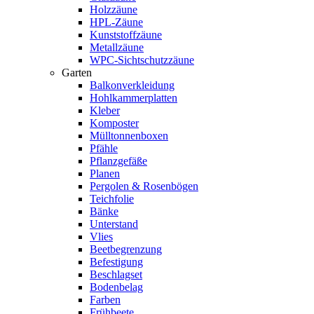
Holzzäune
HPL-Zäune
Kunststoffzäune
Metallzäune
WPC-Sichtschutzzäune
Garten
Balkonverkleidung
Hohlkammerplatten
Kleber
Komposter
Mülltonnenboxen
Pfähle
Pflanzgefäße
Planen
Pergolen & Rosenbögen
Teichfolie
Bänke
Unterstand
Vlies
Beetbegrenzung
Befestigung
Beschlagset
Bodenbelag
Farben
Frühbeete