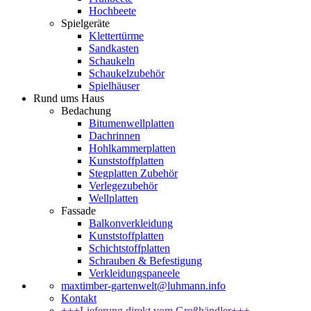
Hochbeete
Spielgeräte
Klettertürme
Sandkasten
Schaukeln
Schaukelzubehör
Spielhäuser
Rund ums Haus
Bedachung
Bitumenwellplatten
Dachrinnen
Hohlkammerplatten
Kunststoffplatten
Stegplatten Zubehör
Verlegezubehör
Wellplatten
Fassade
Balkonverkleidung
Kunststoffplatten
Schichtstoffplatten
Schrauben & Befestigung
Verkleidungspaneele
maxtimber-gartenwelt@luhmann.info
Kontakt
+++Lieferung direkt vom Großhändler+++