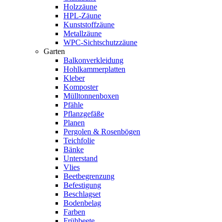
Holzzäune
HPL-Zäune
Kunststoffzäune
Metallzäune
WPC-Sichtschutzzäune
Garten
Balkonverkleidung
Hohlkammerplatten
Kleber
Komposter
Mülltonnenboxen
Pfähle
Pflanzgefäße
Planen
Pergolen & Rosenbögen
Teichfolie
Bänke
Unterstand
Vlies
Beetbegrenzung
Befestigung
Beschlagset
Bodenbelag
Farben
Frühbeete