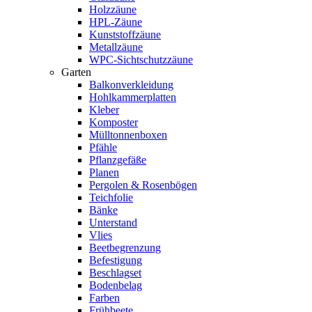
Holzzäune
HPL-Zäune
Kunststoffzäune
Metallzäune
WPC-Sichtschutzzäune
Garten
Balkonverkleidung
Hohlkammerplatten
Kleber
Komposter
Mülltonnenboxen
Pfähle
Pflanzgefäße
Planen
Pergolen & Rosenbögen
Teichfolie
Bänke
Unterstand
Vlies
Beetbegrenzung
Befestigung
Beschlagset
Bodenbelag
Farben
Frühbeete