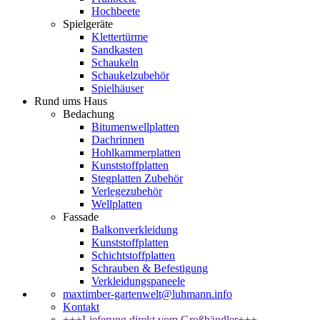
Hochbeete
Spielgeräte
Klettertürme
Sandkasten
Schaukeln
Schaukelzubehör
Spielhäuser
Rund ums Haus
Bedachung
Bitumenwellplatten
Dachrinnen
Hohlkammerplatten
Kunststoffplatten
Stegplatten Zubehör
Verlegezubehör
Wellplatten
Fassade
Balkonverkleidung
Kunststoffplatten
Schichtstoffplatten
Schrauben & Befestigung
Verkleidungspaneele
maxtimber-gartenwelt@luhmann.info
Kontakt
+++Lieferung direkt vom Großhändler+++