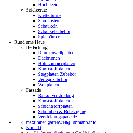
Hochbeete
Spielgeräte
Klettertürme
Sandkasten
Schaukeln
Schaukelzubehör
Spielhäuser
Rund ums Haus
Bedachung
Bitumenwellplatten
Dachrinnen
Hohlkammerplatten
Kunststoffplatten
Stegplatten Zubehör
Verlegezubehör
Wellplatten
Fassade
Balkonverkleidung
Kunststoffplatten
Schichtstoffplatten
Schrauben & Befestigung
Verkleidungspaneele
maxtimber-gartenwelt@luhmann.info
Kontakt
+++Lieferung direkt vom Großhändler+++