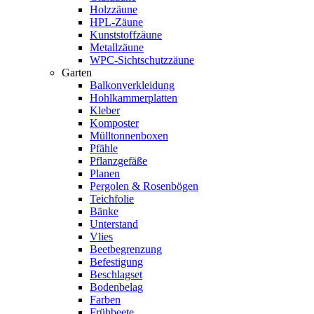
Holzzäune
HPL-Zäune
Kunststoffzäune
Metallzäune
WPC-Sichtschutzzäune
Garten
Balkonverkleidung
Hohlkammerplatten
Kleber
Komposter
Mülltonnenboxen
Pfähle
Pflanzgefäße
Planen
Pergolen & Rosenbögen
Teichfolie
Bänke
Unterstand
Vlies
Beetbegrenzung
Befestigung
Beschlagset
Bodenbelag
Farben
Frühbeete