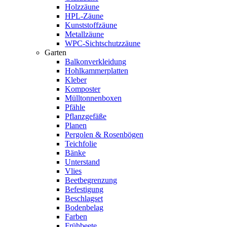
Holzzäune
HPL-Zäune
Kunststoffzäune
Metallzäune
WPC-Sichtschutzzäune
Garten
Balkonverkleidung
Hohlkammerplatten
Kleber
Komposter
Mülltonnenboxen
Pfähle
Pflanzgefäße
Planen
Pergolen & Rosenbögen
Teichfolie
Bänke
Unterstand
Vlies
Beetbegrenzung
Befestigung
Beschlagset
Bodenbelag
Farben
Frühbeete