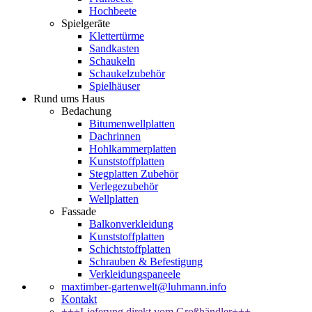
Hochbeete
Spielgeräte
Klettertürme
Sandkasten
Schaukeln
Schaukelzubehör
Spielhäuser
Rund ums Haus
Bedachung
Bitumenwellplatten
Dachrinnen
Hohlkammerplatten
Kunststoffplatten
Stegplatten Zubehör
Verlegezubehör
Wellplatten
Fassade
Balkonverkleidung
Kunststoffplatten
Schichtstoffplatten
Schrauben & Befestigung
Verkleidungspaneele
maxtimber-gartenwelt@luhmann.info
Kontakt
+++Lieferung direkt vom Großhändler+++