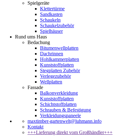
Spielgeräte
Klettertürme
Sandkasten
Schaukeln
Schaukelzubehör
Spielhäuser
Rund ums Haus
Bedachung
Bitumenwellplatten
Dachrinnen
Hohlkammerplatten
Kunststoffplatten
Stegplatten Zubehör
Verlegezubehör
Wellplatten
Fassade
Balkonverkleidung
Kunststoffplatten
Schichtstoffplatten
Schrauben & Befestigung
Verkleidungspaneele
maxtimber-gartenwelt@luhmann.info
Kontakt
+++Lieferung direkt vom Großhändler+++