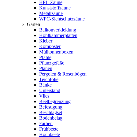
HPL-Zäune
Kunststoffzäune
Metallzäune
WPC-Sichtschutzzäune
Garten
Balkonverkleidung
Hohlkammerplatten
Kleber
Komposter
Mülltonnenboxen
Pfähle
Pflanzgefäße
Planen
Pergolen & Rosenbögen
Teichfolie
Bänke
Unterstand
Vlies
Beetbegrenzung
Befestigung
Beschlagset
Bodenbelag
Farben
Frühbeete
Hochbeete