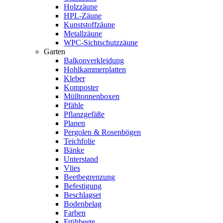
Holzzäune
HPL-Zäune
Kunststoffzäune
Metallzäune
WPC-Sichtschutzzäune
Garten
Balkonverkleidung
Hohlkammerplatten
Kleber
Komposter
Mülltonnenboxen
Pfähle
Pflanzgefäße
Planen
Pergolen & Rosenbögen
Teichfolie
Bänke
Unterstand
Vlies
Beetbegrenzung
Befestigung
Beschlagset
Bodenbelag
Farben
Frühbeete