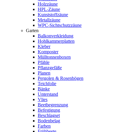
Holzzäune
HPL-Zäune
Kunststoffzäune
Metallzäune
WPC-Sichtschutzzäune
Garten
Balkonverkleidung
Hohlkammerplatten
Kleber
Komposter
Mülltonnenboxen
Pfähle
Pflanzgefäße
Planen
Pergolen & Rosenbögen
Teichfolie
Bänke
Unterstand
Vlies
Beetbegrenzung
Befestigung
Beschlagset
Bodenbelag
Farben
Frühbeete