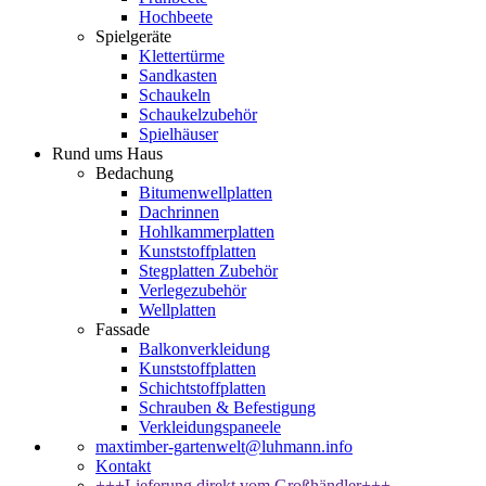
Hochbeete
Spielgeräte
Klettertürme
Sandkasten
Schaukeln
Schaukelzubehör
Spielhäuser
Rund ums Haus
Bedachung
Bitumenwellplatten
Dachrinnen
Hohlkammerplatten
Kunststoffplatten
Stegplatten Zubehör
Verlegezubehör
Wellplatten
Fassade
Balkonverkleidung
Kunststoffplatten
Schichtstoffplatten
Schrauben & Befestigung
Verkleidungspaneele
maxtimber-gartenwelt@luhmann.info
Kontakt
+++Lieferung direkt vom Großhändler+++