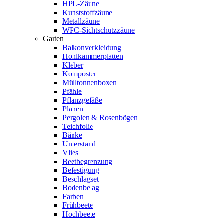
HPL-Zäune
Kunststoffzäune
Metallzäune
WPC-Sichtschutzzäune
Garten
Balkonverkleidung
Hohlkammerplatten
Kleber
Komposter
Mülltonnenboxen
Pfähle
Pflanzgefäße
Planen
Pergolen & Rosenbögen
Teichfolie
Bänke
Unterstand
Vlies
Beetbegrenzung
Befestigung
Beschlagset
Bodenbelag
Farben
Frühbeete
Hochbeete