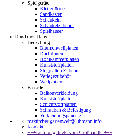
Spielgeräte
Klettertürme
Sandkasten
Schaukeln
Schaukelzubehör
Spielhäuser
Rund ums Haus
Bedachung
Bitumenwellplatten
Dachrinnen
Hohlkammerplatten
Kunststoffplatten
Stegplatten Zubehör
Verlegezubehör
Wellplatten
Fassade
Balkonverkleidung
Kunststoffplatten
Schichtstoffplatten
Schrauben & Befestigung
Verkleidungspaneele
maxtimber-gartenwelt@luhmann.info
Kontakt
+++Lieferung direkt vom Großhändler+++