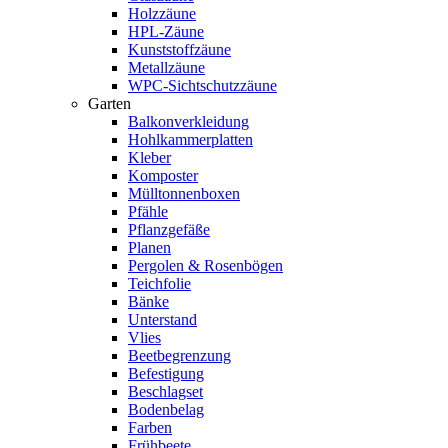
Holzzäune
HPL-Zäune
Kunststoffzäune
Metallzäune
WPC-Sichtschutzzäune
Garten
Balkonverkleidung
Hohlkammerplatten
Kleber
Komposter
Mülltonnenboxen
Pfähle
Pflanzgefäße
Planen
Pergolen & Rosenbögen
Teichfolie
Bänke
Unterstand
Vlies
Beetbegrenzung
Befestigung
Beschlagset
Bodenbelag
Farben
Frühbeete