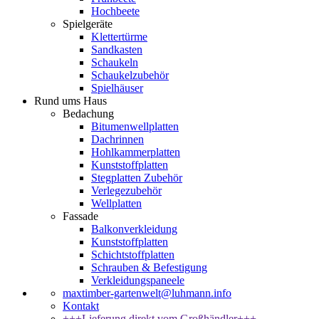
Hochbeete
Spielgeräte
Klettertürme
Sandkasten
Schaukeln
Schaukelzubehör
Spielhäuser
Rund ums Haus
Bedachung
Bitumenwellplatten
Dachrinnen
Hohlkammerplatten
Kunststoffplatten
Stegplatten Zubehör
Verlegezubehör
Wellplatten
Fassade
Balkonverkleidung
Kunststoffplatten
Schichtstoffplatten
Schrauben & Befestigung
Verkleidungspaneele
maxtimber-gartenwelt@luhmann.info
Kontakt
+++Lieferung direkt vom Großhändler+++