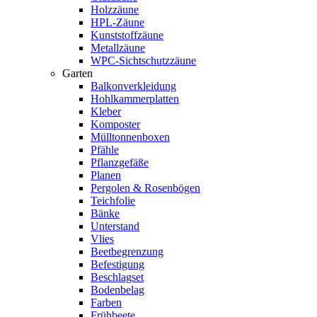
Holzzäune
HPL-Zäune
Kunststoffzäune
Metallzäune
WPC-Sichtschutzzäune
Garten
Balkonverkleidung
Hohlkammerplatten
Kleber
Komposter
Mülltonnenboxen
Pfähle
Pflanzgefäße
Planen
Pergolen & Rosenbögen
Teichfolie
Bänke
Unterstand
Vlies
Beetbegrenzung
Befestigung
Beschlagset
Bodenbelag
Farben
Frühbeete