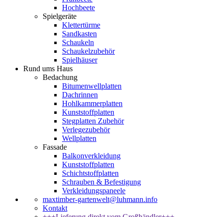
Hochbeete
Spielgeräte
Klettertürme
Sandkasten
Schaukeln
Schaukelzubehör
Spielhäuser
Rund ums Haus
Bedachung
Bitumenwellplatten
Dachrinnen
Hohlkammerplatten
Kunststoffplatten
Stegplatten Zubehör
Verlegezubehör
Wellplatten
Fassade
Balkonverkleidung
Kunststoffplatten
Schichtstoffplatten
Schrauben & Befestigung
Verkleidungspaneele
maxtimber-gartenwelt@luhmann.info
Kontakt
+++Lieferung direkt vom Großhändler+++