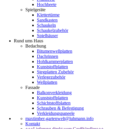
Hochbeete
Spielgeräte
Klettertürme
Sandkasten
Schaukeln
Schaukelzubehör
Spielhäuser
Rund ums Haus
Bedachung
Bitumenwellplatten
Dachrinnen
Hohlkammerplatten
Kunststoffplatten
Stegplatten Zubehör
Verlegezubehör
Wellplatten
Fassade
Balkonverkleidung
Kunststoffplatten
Schichtstoffplatten
Schrauben & Befestigung
Verkleidungspaneele
maxtimber-gartenwelt@luhmann.info
Kontakt
+++Lieferung direkt vom Großhändler+++