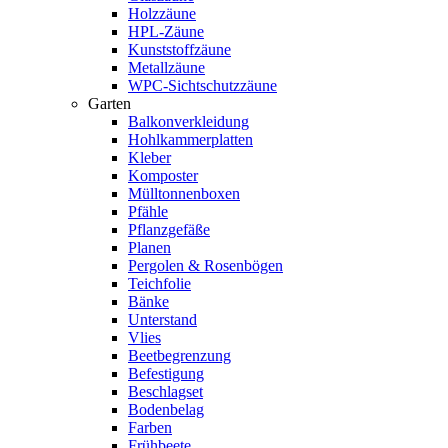
Holzzäune
HPL-Zäune
Kunststoffzäune
Metallzäune
WPC-Sichtschutzzäune
Garten
Balkonverkleidung
Hohlkammerplatten
Kleber
Komposter
Mülltonnenboxen
Pfähle
Pflanzgefäße
Planen
Pergolen & Rosenbögen
Teichfolie
Bänke
Unterstand
Vlies
Beetbegrenzung
Befestigung
Beschlagset
Bodenbelag
Farben
Frühbeete