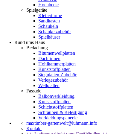
Hochbeete
Spielgeräte
Klettertürme
Sandkasten
Schaukeln
Schaukelzubehör
Spielhäuser
Rund ums Haus
Bedachung
Bitumenwellplatten
Dachrinnen
Hohlkammerplatten
Kunststoffplatten
Stegplatten Zubehör
Verlegezubehör
Wellplatten
Fassade
Balkonverkleidung
Kunststoffplatten
Schichtstoffplatten
Schrauben & Befestigung
Verkleidungspaneele
maxtimber-gartenwelt@luhmann.info
Kontakt
+++Lieferung direkt vom Großhändler+++