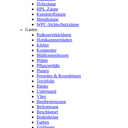
Holzzäune
HPL-Zäune
Kunststoffzäune
Metallzäune
WPC-Sichtschutzzäune
Garten
Balkonverkleidung
Hohlkammerplatten
Kleber
Komposter
Mülltonnenboxen
Pfähle
Pflanzgefäße
Planen
Pergolen & Rosenbögen
Teichfolie
Bänke
Unterstand
Vlies
Beetbegrenzung
Befestigung
Beschlagset
Bodenbelag
Farben
Frühbeete