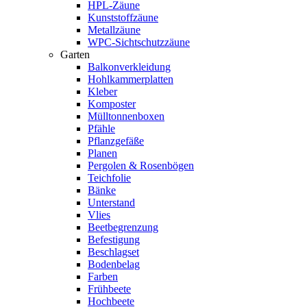
HPL-Zäune
Kunststoffzäune
Metallzäune
WPC-Sichtschutzzäune
Garten
Balkonverkleidung
Hohlkammerplatten
Kleber
Komposter
Mülltonnenboxen
Pfähle
Pflanzgefäße
Planen
Pergolen & Rosenbögen
Teichfolie
Bänke
Unterstand
Vlies
Beetbegrenzung
Befestigung
Beschlagset
Bodenbelag
Farben
Frühbeete
Hochbeete