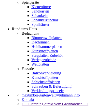
Spielgeräte
Klettertürme
Sandkasten
Schaukeln
Schaukelzubehör
Spielhäuser
Rund ums Haus
Bedachung
Bitumenwellplatten
Dachrinnen
Hohlkammerplatten
Kunststoffplatten
Stegplatten Zubehör
Verlegezubehör
Wellplatten
Fassade
Balkonverkleidung
Kunststoffplatten
Schichtstoffplatten
Schrauben & Befestigung
Verkleidungspaneele
maxtimber-gartenwelt@luhmann.info
Kontakt
+++Lieferung direkt vom Großhändler+++