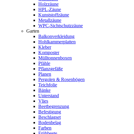
Holzzäune
HPL-Zäune
Kunststoffzäune
Metallzäune
WPC-Sichtschutzzäune
Garten
Balkonverkleidung
Hohlkammerplatten
Kleber
Komposter
Mülltonnenboxen
Pfähle
Pflanzgefäße
Planen
Pergolen & Rosenbögen
Teichfolie
Bänke
Unterstand
Vlies
Beetbegrenzung
Befestigung
Beschlagset
Bodenbelag
Farben
Frühbeete