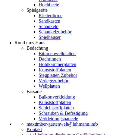
Hochbeete
Spielgeräte
Klettertürme
Sandkasten
Schaukeln
Schaukelzubehör
Spielhäuser
Rund ums Haus
Bedachung
Bitumenwellplatten
Dachrinnen
Hohlkammerplatten
Kunststoffplatten
Stegplatten Zubehör
Verlegezubehör
Wellplatten
Fassade
Balkonverkleidung
Kunststoffplatten
Schichtstoffplatten
Schrauben & Befestigung
Verkleidungspaneele
maxtimber-gartenwelt@luhmann.info
Kontakt
+++Lieferung direkt vom Großhändler+++