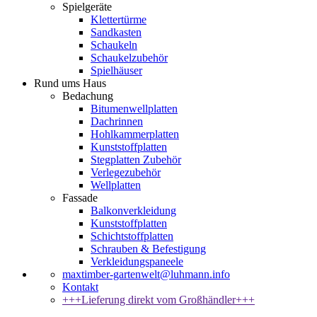
Spielgeräte
Klettertürme
Sandkasten
Schaukeln
Schaukelzubehör
Spielhäuser
Rund ums Haus
Bedachung
Bitumenwellplatten
Dachrinnen
Hohlkammerplatten
Kunststoffplatten
Stegplatten Zubehör
Verlegezubehör
Wellplatten
Fassade
Balkonverkleidung
Kunststoffplatten
Schichtstoffplatten
Schrauben & Befestigung
Verkleidungspaneele
maxtimber-gartenwelt@luhmann.info
Kontakt
+++Lieferung direkt vom Großhändler+++