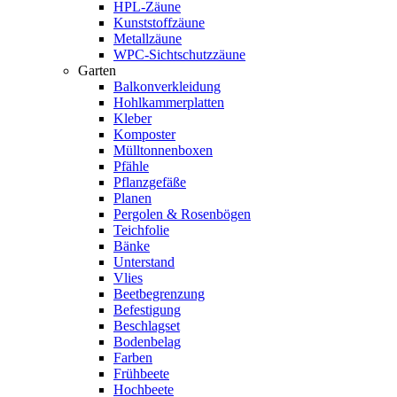
HPL-Zäune
Kunststoffzäune
Metallzäune
WPC-Sichtschutzzäune
Garten
Balkonverkleidung
Hohlkammerplatten
Kleber
Komposter
Mülltonnenboxen
Pfähle
Pflanzgefäße
Planen
Pergolen & Rosenbögen
Teichfolie
Bänke
Unterstand
Vlies
Beetbegrenzung
Befestigung
Beschlagset
Bodenbelag
Farben
Frühbeete
Hochbeete