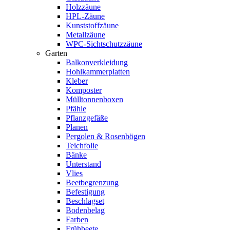
Holzzäune
HPL-Zäune
Kunststoffzäune
Metallzäune
WPC-Sichtschutzzäune
Garten
Balkonverkleidung
Hohlkammerplatten
Kleber
Komposter
Mülltonnenboxen
Pfähle
Pflanzgefäße
Planen
Pergolen & Rosenbögen
Teichfolie
Bänke
Unterstand
Vlies
Beetbegrenzung
Befestigung
Beschlagset
Bodenbelag
Farben
Frühbeete