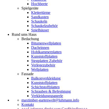
Hochbeete
Spielgeräte
Klettertürme
Sandkasten
Schaukeln
Schaukelzubehör
Spielhäuser
Rund ums Haus
Bedachung
Bitumenwellplatten
Dachrinnen
Hohlkammerplatten
Kunststoffplatten
Stegplatten Zubehör
Verlegezubehör
Wellplatten
Fassade
Balkonverkleidung
Kunststoffplatten
Schichtstoffplatten
Schrauben & Befestigung
Verkleidungspaneele
maxtimber-gartenwelt@luhmann.info
Kontakt
+++Lieferung direkt vom Großhändler+++