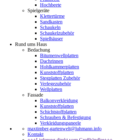
Hochbeete
Spielgeräte
Klettertürme
Sandkasten
Schaukeln
Schaukelzubehör
Spielhäuser
Rund ums Haus
Bedachung
Bitumenwellplatten
Dachrinnen
Hohlkammerplatten
Kunststoffplatten
Stegplatten Zubehör
Verlegezubehör
Wellplatten
Fassade
Balkonverkleidung
Kunststoffplatten
Schichtstoffplatten
Schrauben & Befestigung
Verkleidungspaneele
maxtimber-gartenwelt@luhmann.info
Kontakt
+++Lieferung direkt vom Großhändler+++