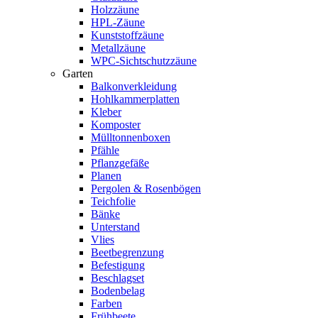
Holzzäune
HPL-Zäune
Kunststoffzäune
Metallzäune
WPC-Sichtschutzzäune
Garten
Balkonverkleidung
Hohlkammerplatten
Kleber
Komposter
Mülltonnenboxen
Pfähle
Pflanzgefäße
Planen
Pergolen & Rosenbögen
Teichfolie
Bänke
Unterstand
Vlies
Beetbegrenzung
Befestigung
Beschlagset
Bodenbelag
Farben
Frühbeete