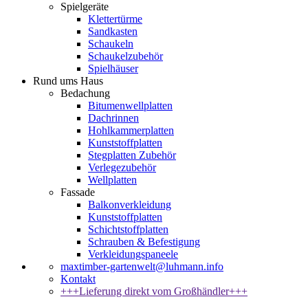
Spielgeräte
Klettertürme
Sandkasten
Schaukeln
Schaukelzubehör
Spielhäuser
Rund ums Haus
Bedachung
Bitumenwellplatten
Dachrinnen
Hohlkammerplatten
Kunststoffplatten
Stegplatten Zubehör
Verlegezubehör
Wellplatten
Fassade
Balkonverkleidung
Kunststoffplatten
Schichtstoffplatten
Schrauben & Befestigung
Verkleidungspaneele
maxtimber-gartenwelt@luhmann.info
Kontakt
+++Lieferung direkt vom Großhändler+++