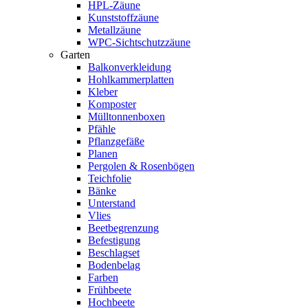
HPL-Zäune
Kunststoffzäune
Metallzäune
WPC-Sichtschutzzäune
Garten
Balkonverkleidung
Hohlkammerplatten
Kleber
Komposter
Mülltonnenboxen
Pfähle
Pflanzgefäße
Planen
Pergolen & Rosenbögen
Teichfolie
Bänke
Unterstand
Vlies
Beetbegrenzung
Befestigung
Beschlagset
Bodenbelag
Farben
Frühbeete
Hochbeete