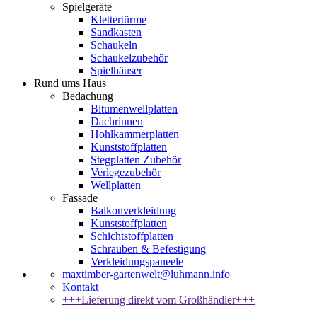
Spielgeräte
Klettertürme
Sandkasten
Schaukeln
Schaukelzubehör
Spielhäuser
Rund ums Haus
Bedachung
Bitumenwellplatten
Dachrinnen
Hohlkammerplatten
Kunststoffplatten
Stegplatten Zubehör
Verlegezubehör
Wellplatten
Fassade
Balkonverkleidung
Kunststoffplatten
Schichtstoffplatten
Schrauben & Befestigung
Verkleidungspaneele
maxtimber-gartenwelt@luhmann.info
Kontakt
+++Lieferung direkt vom Großhändler+++