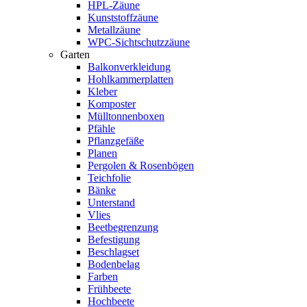
HPL-Zäune
Kunststoffzäune
Metallzäune
WPC-Sichtschutzzäune
Garten
Balkonverkleidung
Hohlkammerplatten
Kleber
Komposter
Mülltonnenboxen
Pfähle
Pflanzgefäße
Planen
Pergolen & Rosenbögen
Teichfolie
Bänke
Unterstand
Vlies
Beetbegrenzung
Befestigung
Beschlagset
Bodenbelag
Farben
Frühbeete
Hochbeete