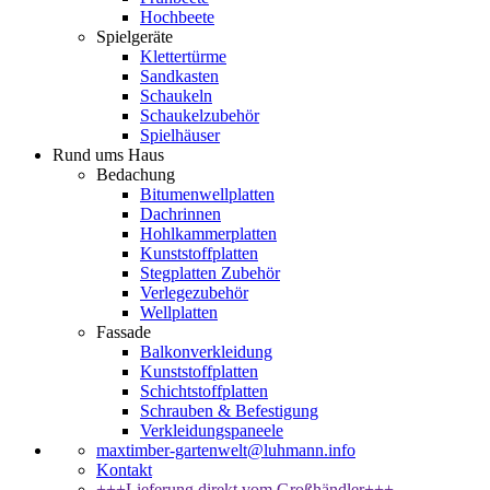
Hochbeete
Spielgeräte
Klettertürme
Sandkasten
Schaukeln
Schaukelzubehör
Spielhäuser
Rund ums Haus
Bedachung
Bitumenwellplatten
Dachrinnen
Hohlkammerplatten
Kunststoffplatten
Stegplatten Zubehör
Verlegezubehör
Wellplatten
Fassade
Balkonverkleidung
Kunststoffplatten
Schichtstoffplatten
Schrauben & Befestigung
Verkleidungspaneele
maxtimber-gartenwelt@luhmann.info
Kontakt
+++Lieferung direkt vom Großhändler+++