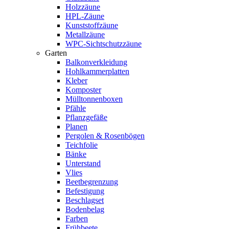
Holzzäune
HPL-Zäune
Kunststoffzäune
Metallzäune
WPC-Sichtschutzzäune
Garten
Balkonverkleidung
Hohlkammerplatten
Kleber
Komposter
Mülltonnenboxen
Pfähle
Pflanzgefäße
Planen
Pergolen & Rosenbögen
Teichfolie
Bänke
Unterstand
Vlies
Beetbegrenzung
Befestigung
Beschlagset
Bodenbelag
Farben
Frühbeete