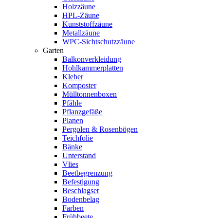
Holzzäune
HPL-Zäune
Kunststoffzäune
Metallzäune
WPC-Sichtschutzzäune
Garten
Balkonverkleidung
Hohlkammerplatten
Kleber
Komposter
Mülltonnenboxen
Pfähle
Pflanzgefäße
Planen
Pergolen & Rosenbögen
Teichfolie
Bänke
Unterstand
Vlies
Beetbegrenzung
Befestigung
Beschlagset
Bodenbelag
Farben
Frühbeete