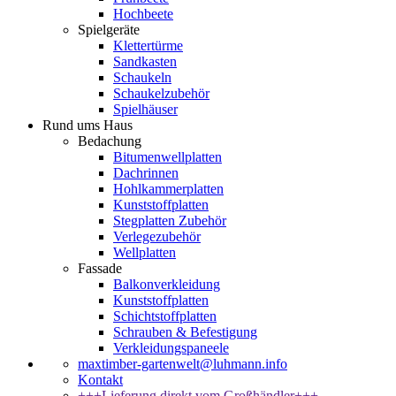
Hochbeete
Spielgeräte
Klettertürme
Sandkasten
Schaukeln
Schaukelzubehör
Spielhäuser
Rund ums Haus
Bedachung
Bitumenwellplatten
Dachrinnen
Hohlkammerplatten
Kunststoffplatten
Stegplatten Zubehör
Verlegezubehör
Wellplatten
Fassade
Balkonverkleidung
Kunststoffplatten
Schichtstoffplatten
Schrauben & Befestigung
Verkleidungspaneele
maxtimber-gartenwelt@luhmann.info
Kontakt
+++Lieferung direkt vom Großhändler+++