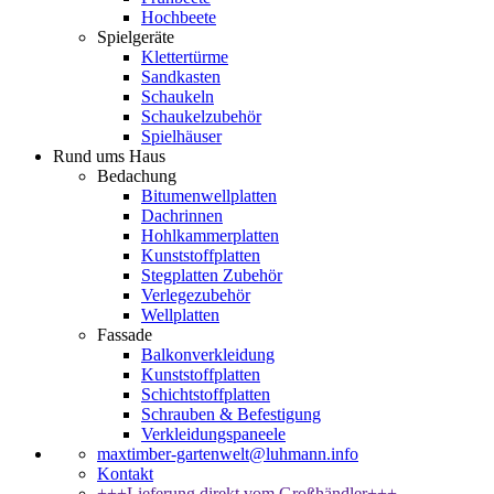
Hochbeete
Spielgeräte
Klettertürme
Sandkasten
Schaukeln
Schaukelzubehör
Spielhäuser
Rund ums Haus
Bedachung
Bitumenwellplatten
Dachrinnen
Hohlkammerplatten
Kunststoffplatten
Stegplatten Zubehör
Verlegezubehör
Wellplatten
Fassade
Balkonverkleidung
Kunststoffplatten
Schichtstoffplatten
Schrauben & Befestigung
Verkleidungspaneele
maxtimber-gartenwelt@luhmann.info
Kontakt
+++Lieferung direkt vom Großhändler+++