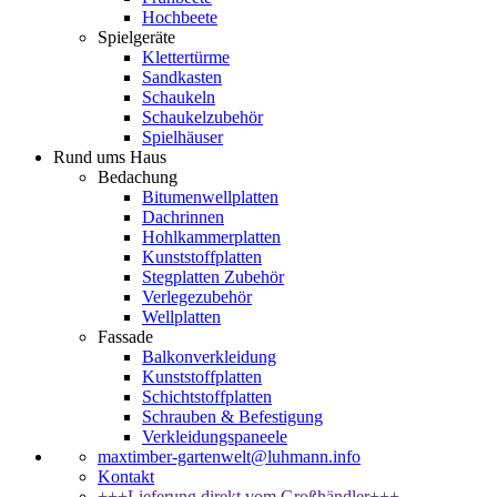
Hochbeete
Spielgeräte
Klettertürme
Sandkasten
Schaukeln
Schaukelzubehör
Spielhäuser
Rund ums Haus
Bedachung
Bitumenwellplatten
Dachrinnen
Hohlkammerplatten
Kunststoffplatten
Stegplatten Zubehör
Verlegezubehör
Wellplatten
Fassade
Balkonverkleidung
Kunststoffplatten
Schichtstoffplatten
Schrauben & Befestigung
Verkleidungspaneele
maxtimber-gartenwelt@luhmann.info
Kontakt
+++Lieferung direkt vom Großhändler+++