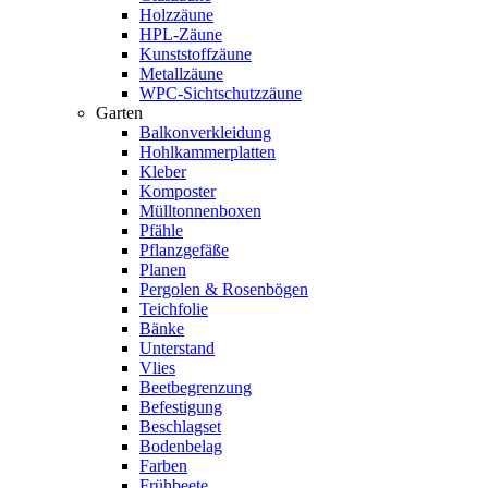
Holzzäune
HPL-Zäune
Kunststoffzäune
Metallzäune
WPC-Sichtschutzzäune
Garten
Balkonverkleidung
Hohlkammerplatten
Kleber
Komposter
Mülltonnenboxen
Pfähle
Pflanzgefäße
Planen
Pergolen & Rosenbögen
Teichfolie
Bänke
Unterstand
Vlies
Beetbegrenzung
Befestigung
Beschlagset
Bodenbelag
Farben
Frühbeete