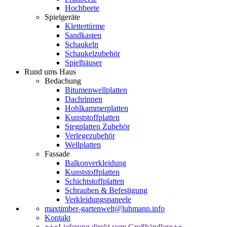
Hochbeete
Spielgeräte
Klettertürme
Sandkasten
Schaukeln
Schaukelzubehör
Spielhäuser
Rund ums Haus
Bedachung
Bitumenwellplatten
Dachrinnen
Hohlkammerplatten
Kunststoffplatten
Stegplatten Zubehör
Verlegezubehör
Wellplatten
Fassade
Balkonverkleidung
Kunststoffplatten
Schichtstoffplatten
Schrauben & Befestigung
Verkleidungspaneele
maxtimber-gartenwelt@luhmann.info
Kontakt
+++Lieferung direkt vom Großhändler+++