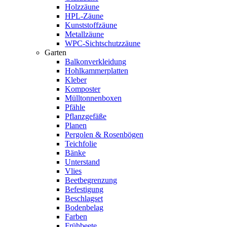
Holzzäune
HPL-Zäune
Kunststoffzäune
Metallzäune
WPC-Sichtschutzzäune
Garten
Balkonverkleidung
Hohlkammerplatten
Kleber
Komposter
Mülltonnenboxen
Pfähle
Pflanzgefäße
Planen
Pergolen & Rosenbögen
Teichfolie
Bänke
Unterstand
Vlies
Beetbegrenzung
Befestigung
Beschlagset
Bodenbelag
Farben
Frühbeete