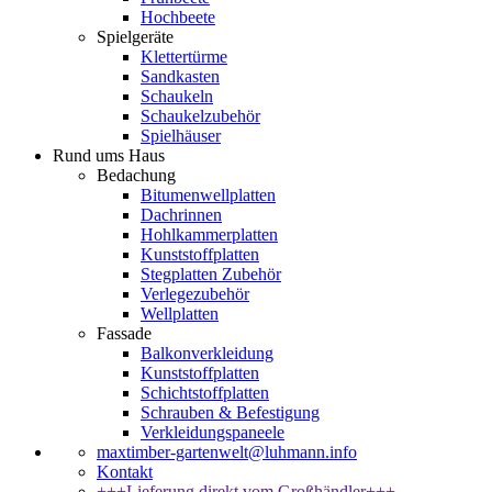
Hochbeete
Spielgeräte
Klettertürme
Sandkasten
Schaukeln
Schaukelzubehör
Spielhäuser
Rund ums Haus
Bedachung
Bitumenwellplatten
Dachrinnen
Hohlkammerplatten
Kunststoffplatten
Stegplatten Zubehör
Verlegezubehör
Wellplatten
Fassade
Balkonverkleidung
Kunststoffplatten
Schichtstoffplatten
Schrauben & Befestigung
Verkleidungspaneele
maxtimber-gartenwelt@luhmann.info
Kontakt
+++Lieferung direkt vom Großhändler+++