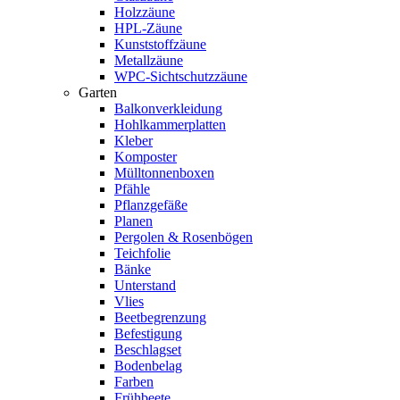
Holzzäune
HPL-Zäune
Kunststoffzäune
Metallzäune
WPC-Sichtschutzzäune
Garten
Balkonverkleidung
Hohlkammerplatten
Kleber
Komposter
Mülltonnenboxen
Pfähle
Pflanzgefäße
Planen
Pergolen & Rosenbögen
Teichfolie
Bänke
Unterstand
Vlies
Beetbegrenzung
Befestigung
Beschlagset
Bodenbelag
Farben
Frühbeete