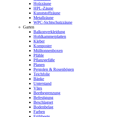
Holzzäune
HPL-Zäune
Kunststoffzäune
Metallzäune
WPC-Sichtschutzzäune
Garten
Balkonverkleidung
Hohlkammerplatten
Kleber
Komposter
Mülltonnenboxen
Pfähle
Pflanzgefäße
Planen
Pergolen & Rosenbögen
Teichfolie
Bänke
Unterstand
Vlies
Beetbegrenzung
Befestigung
Beschlagset
Bodenbelag
Farben
Frühbeete