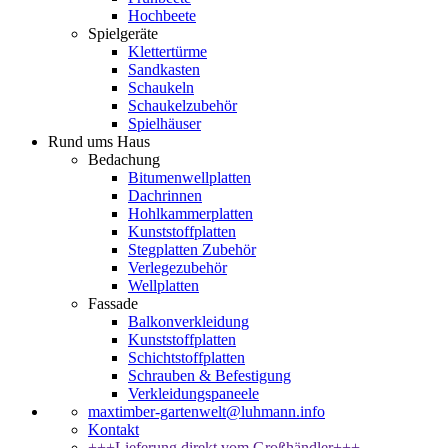
Hochbeete
Spielgeräte
Klettertürme
Sandkasten
Schaukeln
Schaukelzubehör
Spielhäuser
Rund ums Haus
Bedachung
Bitumenwellplatten
Dachrinnen
Hohlkammerplatten
Kunststoffplatten
Stegplatten Zubehör
Verlegezubehör
Wellplatten
Fassade
Balkonverkleidung
Kunststoffplatten
Schichtstoffplatten
Schrauben & Befestigung
Verkleidungspaneele
maxtimber-gartenwelt@luhmann.info
Kontakt
+++Lieferung direkt vom Großhändler+++