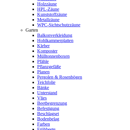
Holzzäune
HPL-Zäune
Kunststoffzäune
Metallzäune
WPC-Sichtschutzzäune
Garten
Balkonverkleidung
Hohlkammerplatten
Kleber
Komposter
Mülltonnenboxen
Pfähle
Pflanzgefäße
Planen
Pergolen & Rosenbögen
Teichfolie
Bänke
Unterstand
Vlies
Beetbegrenzung
Befestigung
Beschlagset
Bodenbelag
Farben
Frühbeete