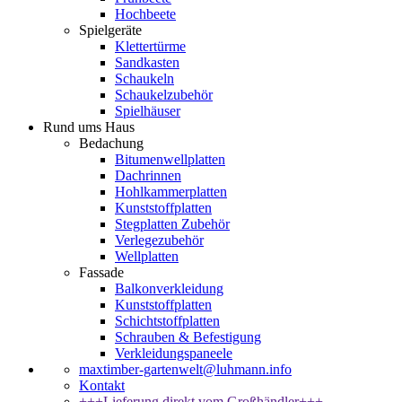
Hochbeete
Spielgeräte
Klettertürme
Sandkasten
Schaukeln
Schaukelzubehör
Spielhäuser
Rund ums Haus
Bedachung
Bitumenwellplatten
Dachrinnen
Hohlkammerplatten
Kunststoffplatten
Stegplatten Zubehör
Verlegezubehör
Wellplatten
Fassade
Balkonverkleidung
Kunststoffplatten
Schichtstoffplatten
Schrauben & Befestigung
Verkleidungspaneele
maxtimber-gartenwelt@luhmann.info
Kontakt
+++Lieferung direkt vom Großhändler+++