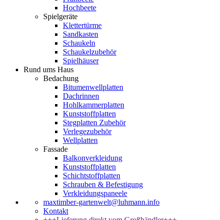
Hochbeete
Spielgeräte
Klettertürme
Sandkasten
Schaukeln
Schaukelzubehör
Spielhäuser
Rund ums Haus
Bedachung
Bitumenwellplatten
Dachrinnen
Hohlkammerplatten
Kunststoffplatten
Stegplatten Zubehör
Verlegezubehör
Wellplatten
Fassade
Balkonverkleidung
Kunststoffplatten
Schichtstoffplatten
Schrauben & Befestigung
Verkleidungspaneele
maxtimber-gartenwelt@luhmann.info
Kontakt
+++Lieferung direkt vom Großhändler+++