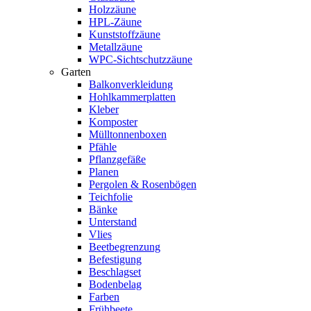
Holzzäune
HPL-Zäune
Kunststoffzäune
Metallzäune
WPC-Sichtschutzzäune
Garten
Balkonverkleidung
Hohlkammerplatten
Kleber
Komposter
Mülltonnenboxen
Pfähle
Pflanzgefäße
Planen
Pergolen & Rosenbögen
Teichfolie
Bänke
Unterstand
Vlies
Beetbegrenzung
Befestigung
Beschlagset
Bodenbelag
Farben
Frühbeete