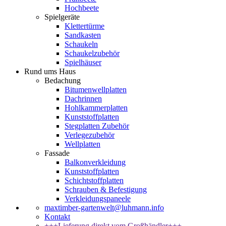
Hochbeete
Spielgeräte
Klettertürme
Sandkasten
Schaukeln
Schaukelzubehör
Spielhäuser
Rund ums Haus
Bedachung
Bitumenwellplatten
Dachrinnen
Hohlkammerplatten
Kunststoffplatten
Stegplatten Zubehör
Verlegezubehör
Wellplatten
Fassade
Balkonverkleidung
Kunststoffplatten
Schichtstoffplatten
Schrauben & Befestigung
Verkleidungspaneele
maxtimber-gartenwelt@luhmann.info
Kontakt
+++Lieferung direkt vom Großhändler+++