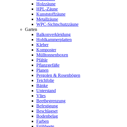
Holzzäune
HPL-Zäune
Kunststoffzäune
Metallzäune
WPC-Sichtschutzzäune
Garten
Balkonverkleidung
Hohlkammerplatten
Kleber
Komposter
Mülltonnenboxen
Pfähle
Pflanzgefäße
Planen
Pergolen & Rosenbögen
Teichfolie
Bänke
Unterstand
Vlies
Beetbegrenzung
Befestigung
Beschlagset
Bodenbelag
Farben
Frühbeete