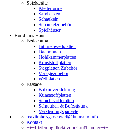
Spielgeräte
Klettertürme
Sandkasten
Schaukeln
Schaukelzubehör
Spielhäuser
Rund ums Haus
Bedachung
Bitumenwellplatten
Dachrinnen
Hohlkammerplatten
Kunststoffplatten
Stegplatten Zubehör
Verlegezubehör
Wellplatten
Fassade
Balkonverkleidung
Kunststoffplatten
Schichtstoffplatten
Schrauben & Befestigung
Verkleidungspaneele
maxtimber-gartenwelt@luhmann.info
Kontakt
+++Lieferung direkt vom Großhändler+++