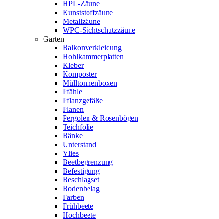
HPL-Zäune
Kunststoffzäune
Metallzäune
WPC-Sichtschutzzäune
Garten
Balkonverkleidung
Hohlkammerplatten
Kleber
Komposter
Mülltonnenboxen
Pfähle
Pflanzgefäße
Planen
Pergolen & Rosenbögen
Teichfolie
Bänke
Unterstand
Vlies
Beetbegrenzung
Befestigung
Beschlagset
Bodenbelag
Farben
Frühbeete
Hochbeete