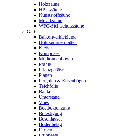
Holzzäune
HPL-Zäune
Kunststoffzäune
Metallzäune
WPC-Sichtschutzzäune
Garten
Balkonverkleidung
Hohlkammerplatten
Kleber
Komposter
Mülltonnenboxen
Pfähle
Pflanzgefäße
Planen
Pergolen & Rosenbögen
Teichfolie
Bänke
Unterstand
Vlies
Beetbegrenzung
Befestigung
Beschlagset
Bodenbelag
Farben
Frühbeete