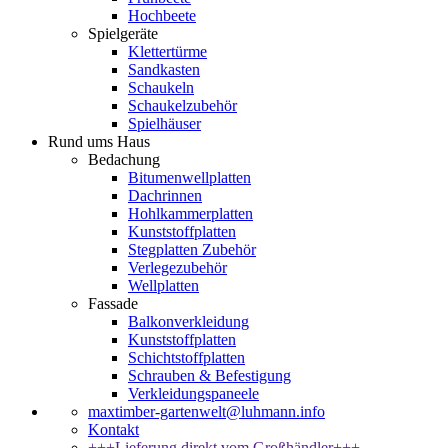
Hochbeete
Spielgeräte
Klettertürme
Sandkasten
Schaukeln
Schaukelzubehör
Spielhäuser
Rund ums Haus
Bedachung
Bitumenwellplatten
Dachrinnen
Hohlkammerplatten
Kunststoffplatten
Stegplatten Zubehör
Verlegezubehör
Wellplatten
Fassade
Balkonverkleidung
Kunststoffplatten
Schichtstoffplatten
Schrauben & Befestigung
Verkleidungspaneele
maxtimber-gartenwelt@luhmann.info
Kontakt
+++Lieferung direkt vom Großhändler+++