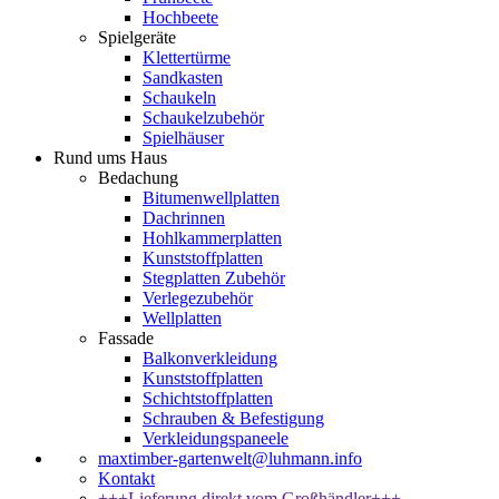
Hochbeete
Spielgeräte
Klettertürme
Sandkasten
Schaukeln
Schaukelzubehör
Spielhäuser
Rund ums Haus
Bedachung
Bitumenwellplatten
Dachrinnen
Hohlkammerplatten
Kunststoffplatten
Stegplatten Zubehör
Verlegezubehör
Wellplatten
Fassade
Balkonverkleidung
Kunststoffplatten
Schichtstoffplatten
Schrauben & Befestigung
Verkleidungspaneele
maxtimber-gartenwelt@luhmann.info
Kontakt
+++Lieferung direkt vom Großhändler+++