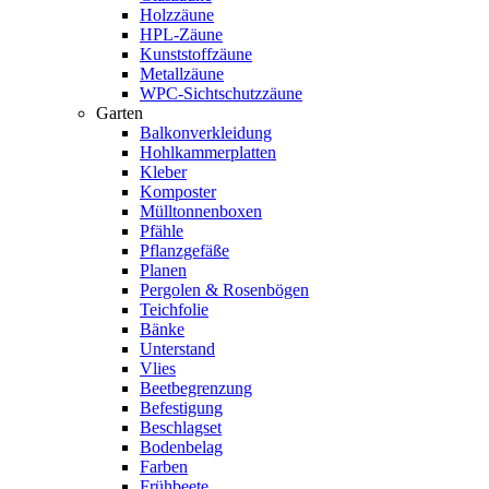
Holzzäune
HPL-Zäune
Kunststoffzäune
Metallzäune
WPC-Sichtschutzzäune
Garten
Balkonverkleidung
Hohlkammerplatten
Kleber
Komposter
Mülltonnenboxen
Pfähle
Pflanzgefäße
Planen
Pergolen & Rosenbögen
Teichfolie
Bänke
Unterstand
Vlies
Beetbegrenzung
Befestigung
Beschlagset
Bodenbelag
Farben
Frühbeete