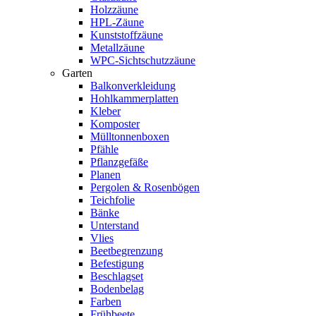
Holzzäune
HPL-Zäune
Kunststoffzäune
Metallzäune
WPC-Sichtschutzzäune
Garten
Balkonverkleidung
Hohlkammerplatten
Kleber
Komposter
Mülltonnenboxen
Pfähle
Pflanzgefäße
Planen
Pergolen & Rosenbögen
Teichfolie
Bänke
Unterstand
Vlies
Beetbegrenzung
Befestigung
Beschlagset
Bodenbelag
Farben
Frühbeete