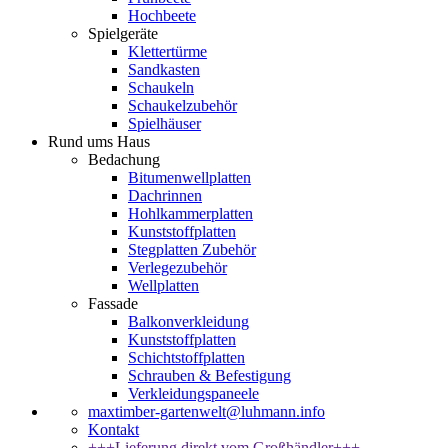
Hochbeete
Spielgeräte
Klettertürme
Sandkasten
Schaukeln
Schaukelzubehör
Spielhäuser
Rund ums Haus
Bedachung
Bitumenwellplatten
Dachrinnen
Hohlkammerplatten
Kunststoffplatten
Stegplatten Zubehör
Verlegezubehör
Wellplatten
Fassade
Balkonverkleidung
Kunststoffplatten
Schichtstoffplatten
Schrauben & Befestigung
Verkleidungspaneele
maxtimber-gartenwelt@luhmann.info
Kontakt
+++Lieferung direkt vom Großhändler+++