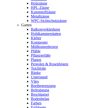
Holzzäune
HPL-Zäune
Kunststoffzäune
Metallzäune
WPC-Sichtschutzzäune
Garten
Balkonverkleidung
Hohlkammerplatten
Kleber
Komposter
Mülltonnenboxen
Pfähle
Pflanzgefäße
Planen
Pergolen & Rosenbögen
Teichfolie
Bänke
Unterstand
Vlies
Beetbegrenzung
Befestigung
Beschlagset
Bodenbelag
Farben
Frühbeete