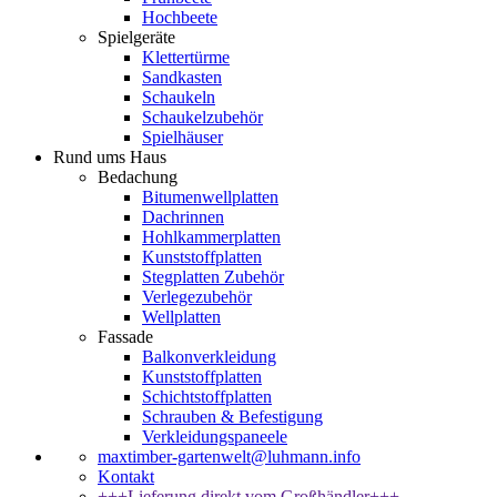
Hochbeete
Spielgeräte
Klettertürme
Sandkasten
Schaukeln
Schaukelzubehör
Spielhäuser
Rund ums Haus
Bedachung
Bitumenwellplatten
Dachrinnen
Hohlkammerplatten
Kunststoffplatten
Stegplatten Zubehör
Verlegezubehör
Wellplatten
Fassade
Balkonverkleidung
Kunststoffplatten
Schichtstoffplatten
Schrauben & Befestigung
Verkleidungspaneele
maxtimber-gartenwelt@luhmann.info
Kontakt
+++Lieferung direkt vom Großhändler+++