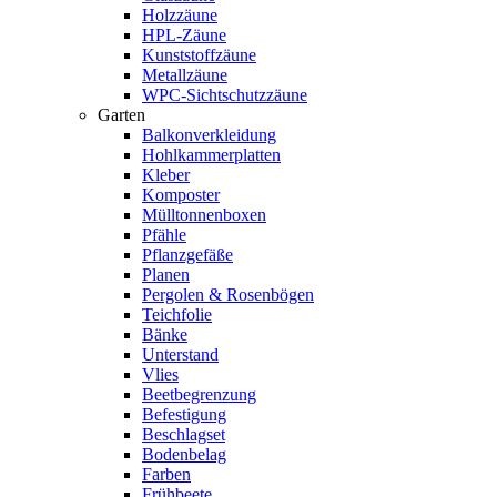
Holzzäune
HPL-Zäune
Kunststoffzäune
Metallzäune
WPC-Sichtschutzzäune
Garten
Balkonverkleidung
Hohlkammerplatten
Kleber
Komposter
Mülltonnenboxen
Pfähle
Pflanzgefäße
Planen
Pergolen & Rosenbögen
Teichfolie
Bänke
Unterstand
Vlies
Beetbegrenzung
Befestigung
Beschlagset
Bodenbelag
Farben
Frühbeete