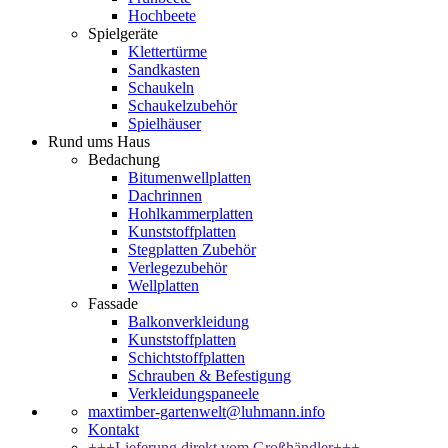
Hochbeete
Spielgeräte
Klettertürme
Sandkasten
Schaukeln
Schaukelzubehör
Spielhäuser
Rund ums Haus
Bedachung
Bitumenwellplatten
Dachrinnen
Hohlkammerplatten
Kunststoffplatten
Stegplatten Zubehör
Verlegezubehör
Wellplatten
Fassade
Balkonverkleidung
Kunststoffplatten
Schichtstoffplatten
Schrauben & Befestigung
Verkleidungspaneele
maxtimber-gartenwelt@luhmann.info
Kontakt
+++Lieferung direkt vom Großhändler+++