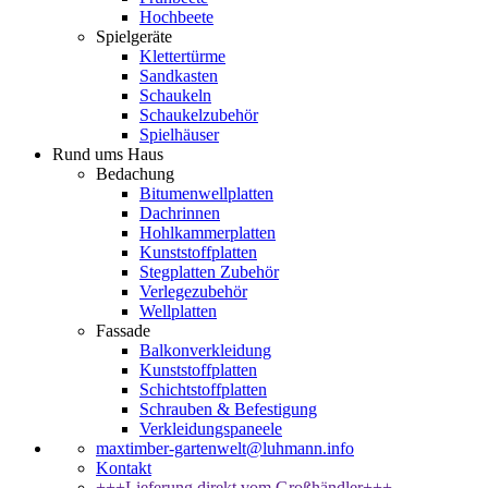
Hochbeete
Spielgeräte
Klettertürme
Sandkasten
Schaukeln
Schaukelzubehör
Spielhäuser
Rund ums Haus
Bedachung
Bitumenwellplatten
Dachrinnen
Hohlkammerplatten
Kunststoffplatten
Stegplatten Zubehör
Verlegezubehör
Wellplatten
Fassade
Balkonverkleidung
Kunststoffplatten
Schichtstoffplatten
Schrauben & Befestigung
Verkleidungspaneele
maxtimber-gartenwelt@luhmann.info
Kontakt
+++Lieferung direkt vom Großhändler+++