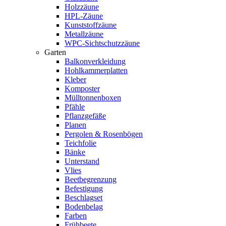
Holzzäune
HPL-Zäune
Kunststoffzäune
Metallzäune
WPC-Sichtschutzzäune
Garten
Balkonverkleidung
Hohlkammerplatten
Kleber
Komposter
Mülltonnenboxen
Pfähle
Pflanzgefäße
Planen
Pergolen & Rosenbögen
Teichfolie
Bänke
Unterstand
Vlies
Beetbegrenzung
Befestigung
Beschlagset
Bodenbelag
Farben
Frühbeete