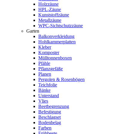
Holzzäune
HPL-Zäune
Kunststoffzäune
Metallzäune
WPC-Sichtschutzzäune
Garten
Balkonverkleidung
Hohlkammerplatten
Kleber
Komposter
Mülltonnenboxen
Pfähle
Pflanzgefäße
Planen
Pergolen & Rosenbögen
Teichfolie
Bänke
Unterstand
Vlies
Beetbegrenzung
Befestigung
Beschlagset
Bodenbelag
Farben
Frühbeete