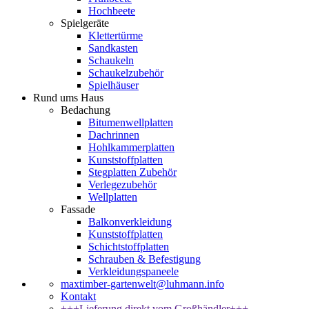
Hochbeete
Spielgeräte
Klettertürme
Sandkasten
Schaukeln
Schaukelzubehör
Spielhäuser
Rund ums Haus
Bedachung
Bitumenwellplatten
Dachrinnen
Hohlkammerplatten
Kunststoffplatten
Stegplatten Zubehör
Verlegezubehör
Wellplatten
Fassade
Balkonverkleidung
Kunststoffplatten
Schichtstoffplatten
Schrauben & Befestigung
Verkleidungspaneele
maxtimber-gartenwelt@luhmann.info
Kontakt
+++Lieferung direkt vom Großhändler+++