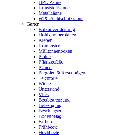
HPL-Zäune
Kunststoffzäune
Metallzäune
WPC-Sichtschutzzäune
Garten
Balkonverkleidung
Hohlkammerplatten
Kleber
Komposter
Mülltonnenboxen
Pfähle
Pflanzgefäße
Planen
Pergolen & Rosenbögen
Teichfolie
Bänke
Unterstand
Vlies
Beetbegrenzung
Befestigung
Beschlagset
Bodenbelag
Farben
Frühbeete
Hochbeete