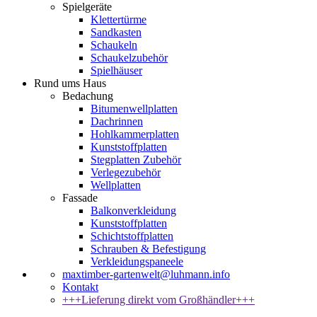
Spielgeräte
Klettertürme
Sandkasten
Schaukeln
Schaukelzubehör
Spielhäuser
Rund ums Haus
Bedachung
Bitumenwellplatten
Dachrinnen
Hohlkammerplatten
Kunststoffplatten
Stegplatten Zubehör
Verlegezubehör
Wellplatten
Fassade
Balkonverkleidung
Kunststoffplatten
Schichtstoffplatten
Schrauben & Befestigung
Verkleidungspaneele
maxtimber-gartenwelt@luhmann.info
Kontakt
+++Lieferung direkt vom Großhändler+++