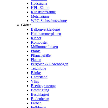
Holzzäune
HPL-Zäune
Kunststoffzäune
Metallzäune
WPC-Sichtschutzzäune
Garten
Balkonverkleidung
Hohlkammerplatten
Kleber
Komposter
Mülltonnenboxen
Pfähle
Pflanzgefäße
Planen
Pergolen & Rosenbögen
Teichfolie
Bänke
Unterstand
Vlies
Beetbegrenzung
Befestigung
Beschlagset
Bodenbelag
Farben
Frühbeete