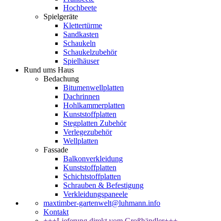
Hochbeete
Spielgeräte
Klettertürme
Sandkasten
Schaukeln
Schaukelzubehör
Spielhäuser
Rund ums Haus
Bedachung
Bitumenwellplatten
Dachrinnen
Hohlkammerplatten
Kunststoffplatten
Stegplatten Zubehör
Verlegezubehör
Wellplatten
Fassade
Balkonverkleidung
Kunststoffplatten
Schichtstoffplatten
Schrauben & Befestigung
Verkleidungspaneele
maxtimber-gartenwelt@luhmann.info
Kontakt
+++Lieferung direkt vom Großhändler+++