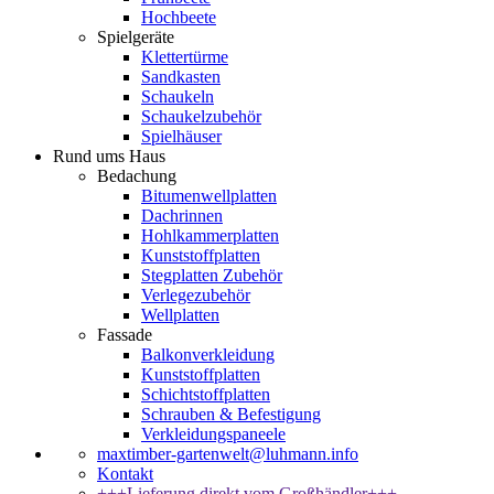
Hochbeete
Spielgeräte
Klettertürme
Sandkasten
Schaukeln
Schaukelzubehör
Spielhäuser
Rund ums Haus
Bedachung
Bitumenwellplatten
Dachrinnen
Hohlkammerplatten
Kunststoffplatten
Stegplatten Zubehör
Verlegezubehör
Wellplatten
Fassade
Balkonverkleidung
Kunststoffplatten
Schichtstoffplatten
Schrauben & Befestigung
Verkleidungspaneele
maxtimber-gartenwelt@luhmann.info
Kontakt
+++Lieferung direkt vom Großhändler+++