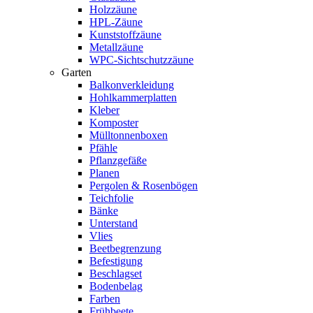
Holzzäune
HPL-Zäune
Kunststoffzäune
Metallzäune
WPC-Sichtschutzzäune
Garten
Balkonverkleidung
Hohlkammerplatten
Kleber
Komposter
Mülltonnenboxen
Pfähle
Pflanzgefäße
Planen
Pergolen & Rosenbögen
Teichfolie
Bänke
Unterstand
Vlies
Beetbegrenzung
Befestigung
Beschlagset
Bodenbelag
Farben
Frühbeete