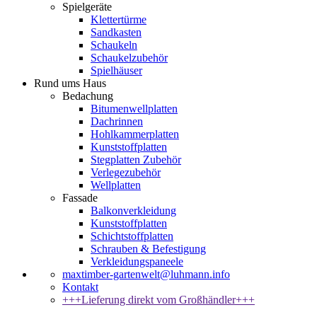
Spielgeräte
Klettertürme
Sandkasten
Schaukeln
Schaukelzubehör
Spielhäuser
Rund ums Haus
Bedachung
Bitumenwellplatten
Dachrinnen
Hohlkammerplatten
Kunststoffplatten
Stegplatten Zubehör
Verlegezubehör
Wellplatten
Fassade
Balkonverkleidung
Kunststoffplatten
Schichtstoffplatten
Schrauben & Befestigung
Verkleidungspaneele
maxtimber-gartenwelt@luhmann.info
Kontakt
+++Lieferung direkt vom Großhändler+++