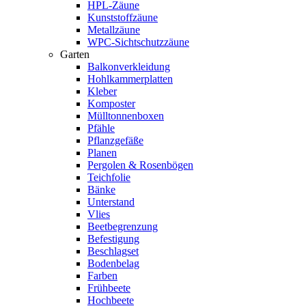
HPL-Zäune
Kunststoffzäune
Metallzäune
WPC-Sichtschutzzäune
Garten
Balkonverkleidung
Hohlkammerplatten
Kleber
Komposter
Mülltonnenboxen
Pfähle
Pflanzgefäße
Planen
Pergolen & Rosenbögen
Teichfolie
Bänke
Unterstand
Vlies
Beetbegrenzung
Befestigung
Beschlagset
Bodenbelag
Farben
Frühbeete
Hochbeete