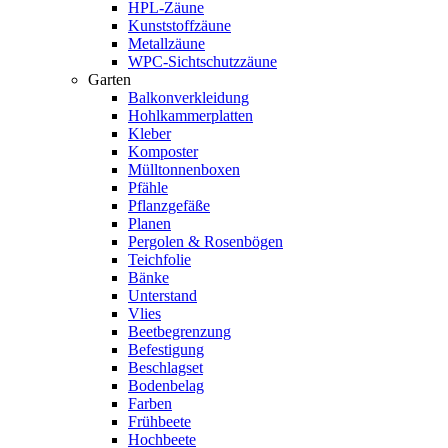
HPL-Zäune
Kunststoffzäune
Metallzäune
WPC-Sichtschutzzäune
Garten
Balkonverkleidung
Hohlkammerplatten
Kleber
Komposter
Mülltonnenboxen
Pfähle
Pflanzgefäße
Planen
Pergolen & Rosenbögen
Teichfolie
Bänke
Unterstand
Vlies
Beetbegrenzung
Befestigung
Beschlagset
Bodenbelag
Farben
Frühbeete
Hochbeete