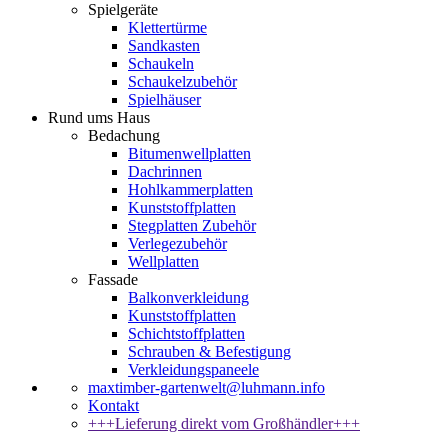
Spielgeräte
Klettertürme
Sandkasten
Schaukeln
Schaukelzubehör
Spielhäuser
Rund ums Haus
Bedachung
Bitumenwellplatten
Dachrinnen
Hohlkammerplatten
Kunststoffplatten
Stegplatten Zubehör
Verlegezubehör
Wellplatten
Fassade
Balkonverkleidung
Kunststoffplatten
Schichtstoffplatten
Schrauben & Befestigung
Verkleidungspaneele
maxtimber-gartenwelt@luhmann.info
Kontakt
+++Lieferung direkt vom Großhändler+++