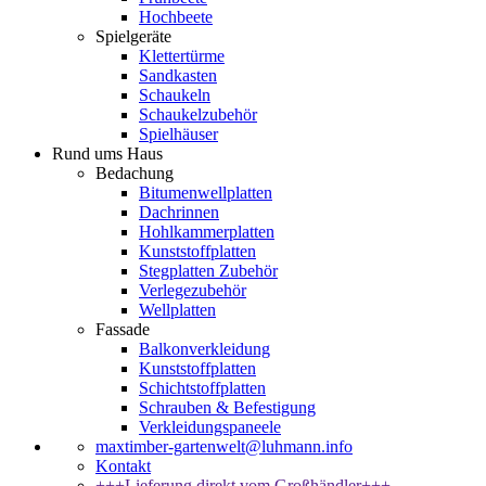
Hochbeete
Spielgeräte
Klettertürme
Sandkasten
Schaukeln
Schaukelzubehör
Spielhäuser
Rund ums Haus
Bedachung
Bitumenwellplatten
Dachrinnen
Hohlkammerplatten
Kunststoffplatten
Stegplatten Zubehör
Verlegezubehör
Wellplatten
Fassade
Balkonverkleidung
Kunststoffplatten
Schichtstoffplatten
Schrauben & Befestigung
Verkleidungspaneele
maxtimber-gartenwelt@luhmann.info
Kontakt
+++Lieferung direkt vom Großhändler+++