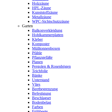
Holzzäune
HPL-Zäune
Kunststoffzäune
Metallzäune
WPC-Sichtschutzzäune
Garten
Balkonverkleidung
Hohlkammerplatten
Kleber
Komposter
Mülltonnenboxen
Pfähle
Pflanzgefäße
Planen
Pergolen & Rosenbögen
Teichfolie
Bänke
Unterstand
Vlies
Beetbegrenzung
Befestigung
Beschlagset
Bodenbelag
Farben
Frühbeete