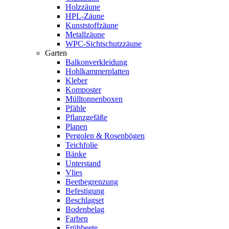
Holzzäune
HPL-Zäune
Kunststoffzäune
Metallzäune
WPC-Sichtschutzzäune
Garten
Balkonverkleidung
Hohlkammerplatten
Kleber
Komposter
Mülltonnenboxen
Pfähle
Pflanzgefäße
Planen
Pergolen & Rosenbögen
Teichfolie
Bänke
Unterstand
Vlies
Beetbegrenzung
Befestigung
Beschlagset
Bodenbelag
Farben
Frühbeete