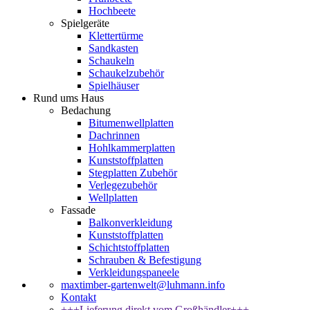
Hochbeete
Spielgeräte
Klettertürme
Sandkasten
Schaukeln
Schaukelzubehör
Spielhäuser
Rund ums Haus
Bedachung
Bitumenwellplatten
Dachrinnen
Hohlkammerplatten
Kunststoffplatten
Stegplatten Zubehör
Verlegezubehör
Wellplatten
Fassade
Balkonverkleidung
Kunststoffplatten
Schichtstoffplatten
Schrauben & Befestigung
Verkleidungspaneele
maxtimber-gartenwelt@luhmann.info
Kontakt
+++Lieferung direkt vom Großhändler+++