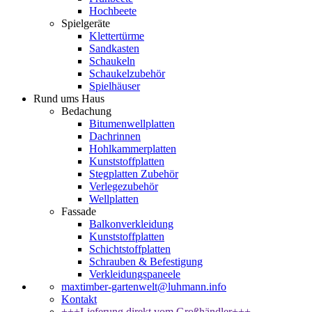
Hochbeete
Spielgeräte
Klettertürme
Sandkasten
Schaukeln
Schaukelzubehör
Spielhäuser
Rund ums Haus
Bedachung
Bitumenwellplatten
Dachrinnen
Hohlkammerplatten
Kunststoffplatten
Stegplatten Zubehör
Verlegezubehör
Wellplatten
Fassade
Balkonverkleidung
Kunststoffplatten
Schichtstoffplatten
Schrauben & Befestigung
Verkleidungspaneele
maxtimber-gartenwelt@luhmann.info
Kontakt
+++Lieferung direkt vom Großhändler+++