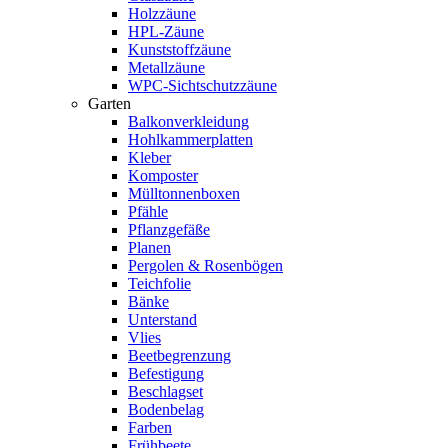
Holzzäune
HPL-Zäune
Kunststoffzäune
Metallzäune
WPC-Sichtschutzzäune
Garten
Balkonverkleidung
Hohlkammerplatten
Kleber
Komposter
Mülltonnenboxen
Pfähle
Pflanzgefäße
Planen
Pergolen & Rosenbögen
Teichfolie
Bänke
Unterstand
Vlies
Beetbegrenzung
Befestigung
Beschlagset
Bodenbelag
Farben
Frühbeete