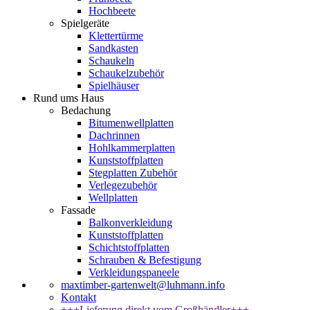
Hochbeete
Spielgeräte
Klettertürme
Sandkasten
Schaukeln
Schaukelzubehör
Spielhäuser
Rund ums Haus
Bedachung
Bitumenwellplatten
Dachrinnen
Hohlkammerplatten
Kunststoffplatten
Stegplatten Zubehör
Verlegezubehör
Wellplatten
Fassade
Balkonverkleidung
Kunststoffplatten
Schichtstoffplatten
Schrauben & Befestigung
Verkleidungspaneele
maxtimber-gartenwelt@luhmann.info
Kontakt
+++Lieferung direkt vom Großhändler+++