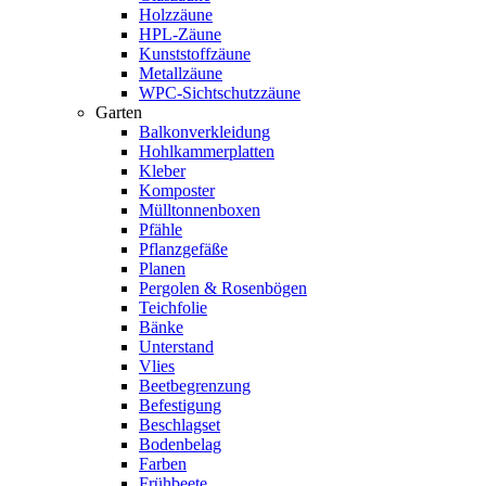
Holzzäune
HPL-Zäune
Kunststoffzäune
Metallzäune
WPC-Sichtschutzzäune
Garten
Balkonverkleidung
Hohlkammerplatten
Kleber
Komposter
Mülltonnenboxen
Pfähle
Pflanzgefäße
Planen
Pergolen & Rosenbögen
Teichfolie
Bänke
Unterstand
Vlies
Beetbegrenzung
Befestigung
Beschlagset
Bodenbelag
Farben
Frühbeete