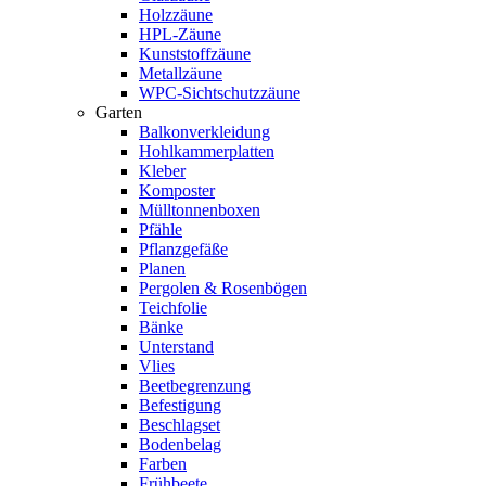
Holzzäune
HPL-Zäune
Kunststoffzäune
Metallzäune
WPC-Sichtschutzzäune
Garten
Balkonverkleidung
Hohlkammerplatten
Kleber
Komposter
Mülltonnenboxen
Pfähle
Pflanzgefäße
Planen
Pergolen & Rosenbögen
Teichfolie
Bänke
Unterstand
Vlies
Beetbegrenzung
Befestigung
Beschlagset
Bodenbelag
Farben
Frühbeete