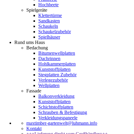
Hochbeete
Spielgeräte
Klettertürme
Sandkasten
Schaukeln
Schaukelzubehör
Spielhäuser
Rund ums Haus
Bedachung
Bitumenwellplatten
Dachrinnen
Hohlkammerplatten
Kunststoffplatten
Stegplatten Zubehör
Verlegezubehör
Wellplatten
Fassade
Balkonverkleidung
Kunststoffplatten
Schichtstoffplatten
Schrauben & Befestigung
Verkleidungspaneele
maxtimber-gartenwelt@luhmann.info
Kontakt
+++Lieferung direkt vom Großhändler+++